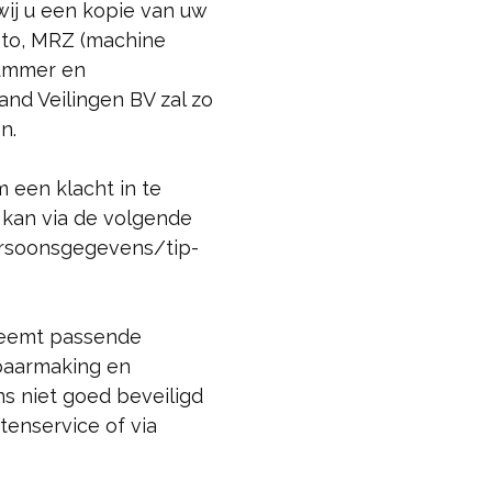
wij u een kopie van uw
foto, MRZ (machine
nummer en
nd Veilingen BV zal zo
n.
m een klacht in te
 kan via de volgende
persoonsgegevens/tip-
neemt passende
baarmaking en
ns niet goed beveiligd
tenservice of via