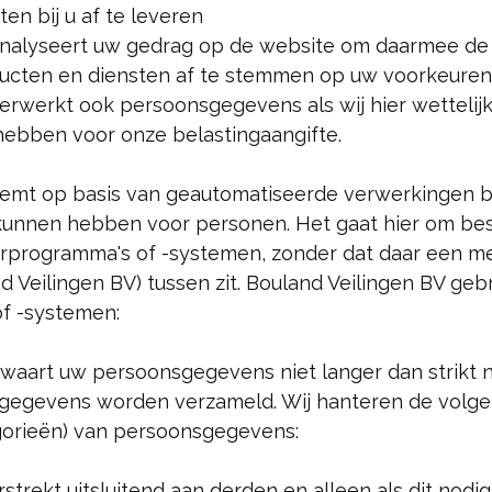
en bij u af te leveren
 analyseert uw gedrag op de website om daarmee de
ucten en diensten af te stemmen op uw voorkeuren
erwerkt ook persoonsgegevens als wij hier wettelijk t
hebben voor onze belastingaangifte.
eemt op basis van geautomatiseerde verwerkingen be
 kunnen hebben voor personen. Het gaat hier om bes
rogramma's of -systemen, zonder dat daar een me
Veilingen BV) tussen zit. Bouland Veilingen BV geb
f -systemen:
waart uw persoonsgegevens niet langer dan strikt n
 gegevens worden verzameld. Wij hanteren de volg
gorieën) van persoonsgegevens:
strekt uitsluitend aan derden en alleen als dit nodig