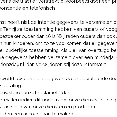
ens die u actief verstrekt bijvoorbeeld door een pr
pondentie en telefonisch
nst heeft niet de intentie gegevens te verzamelen 
jaar. Tenzij ze toestemming hebben van ouders of vo
bezoeker ouder dan 16 is. Wij raden ouders dan ook a
van hun kinderen, om zo te voorkomen dat er gegeve
 ouderlijke toestemming. Als u er van overtuigd ben
ke gegevens hebben verzameld over een minderjari
ion2day.nl, dan verwijderen wij deze informatie.
erwerkt uw persoonsgegevens voor de volgende doe
 betaling
ieuwsbrief en/of reclamefolder
e-mailen indien dit nodig is om onze dienstverlening
wijzigingen van onze diensten en producten
bieden een account aan te maken