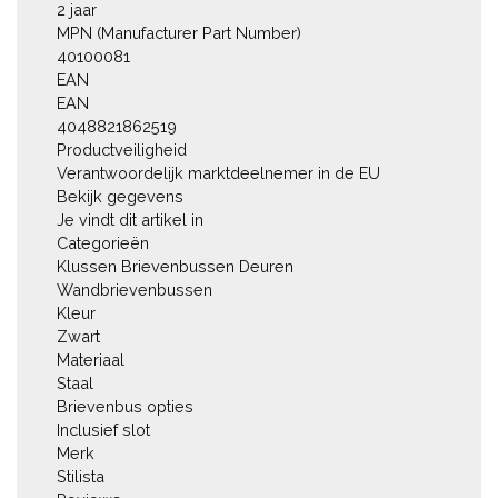
2 jaar

MPN (Manufacturer Part Number)

40100081

EAN

EAN

4048821862519

Productveiligheid

Verantwoordelijk marktdeelnemer in de EU 

Bekijk gegevens

Je vindt dit artikel in

Categorieën

Klussen Brievenbussen Deuren 
Wandbrievenbussen

Kleur

Zwart

Materiaal

Staal

Brievenbus opties

Inclusief slot

Merk

Stilista
