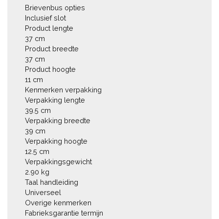
Brievenbus opties

Inclusief slot

Product lengte

37 cm

Product breedte

37 cm

Product hoogte

11 cm

Kenmerken verpakking

Verpakking lengte

39.5 cm

Verpakking breedte

39 cm

Verpakking hoogte

12.5 cm

Verpakkingsgewicht

2.90 kg

Taal handleiding

Universeel

Overige kenmerken

Fabrieksgarantie termijn 
