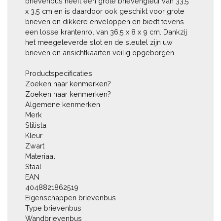
brievenbus heeft een grote brievengleuf van 33,5 
x 3,5 cm en is daardoor ook geschikt voor grote 
brieven en dikkere enveloppen en biedt tevens 
een losse krantenrol van 36,5 x 8 x 9 cm. Dankzij 
het meegeleverde slot en de sleutel zijn uw 
brieven en ansichtkaarten veilig opgeborgen.

Productspecificaties

Zoeken naar kenmerken?

Zoeken naar kenmerken?

Algemene kenmerken

Merk

Stilista

Kleur

Zwart

Materiaal

Staal

EAN

4048821862519

Eigenschappen brievenbus

Type brievenbus

Wandbrievenbus
