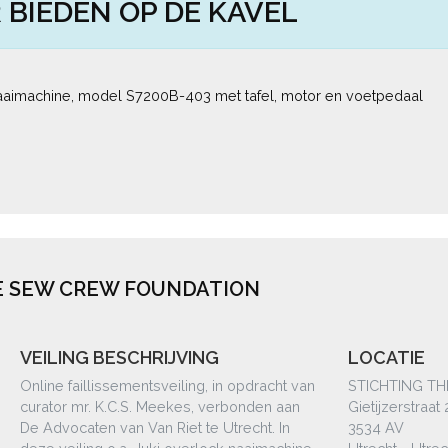
 BIEDEN OP DE KAVEL
naaimachine, model S7200B-403 met tafel, motor en voetpedaal
HE SEW CREW FOUNDATION
VEILING BESCHRIJVING
LOCATIE
Online faillissementsveiling, in opdracht van
STICHTING T
curator mr. K.C.S. Meekes, verbonden aan
Gietijzerstraat 
De Advocaten van Van Riet te Utrecht. In
3534 AV