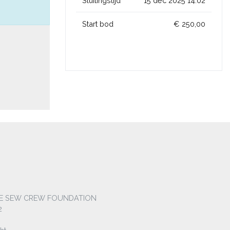
Sluitingstijd
15 dec 2025 14:02
Start bod
€ 250,00
HE SEW CREW FOUNDATION
2