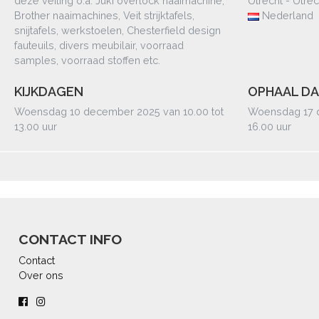
deze veiling o.a. Juki overlock naaimachine,
Utrecht - Utrec
Brother naaimachines, Veit strijktafels,
Nederland
snijtafels, werkstoelen, Chesterfield design
fauteuils, divers meubilair, voorraad
samples, voorraad stoffen etc.
KIJKDAGEN
OPHAAL DA
Woensdag 10 december 2025 van 10.00 tot
Woensdag 17 d
13.00 uur
16.00 uur
CONTACT INFO
Contact
Over ons