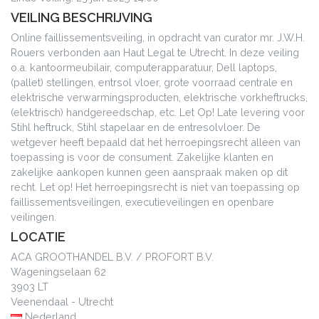
VEILING BESCHRIJVING
Online faillissementsveiling, in opdracht van curator mr. J.W.H.
Rouers verbonden aan Haut Legal te Utrecht. In deze veiling
o.a. kantoormeubilair, computerapparatuur, Dell laptops,
(pallet) stellingen, entrsol vloer, grote voorraad centrale en
elektrische verwarmingsproducten, elektrische vorkheftrucks,
(elektrisch) handgereedschap, etc. Let Op! Late levering voor
Stihl heftruck, Stihl stapelaar en de entresolvloer. De
wetgever heeft bepaald dat het herroepingsrecht alleen van
toepassing is voor de consument. Zakelijke klanten en
zakelijke aankopen kunnen geen aanspraak maken op dit
recht. Let op! Het herroepingsrecht is niet van toepassing op
faillissementsveilingen, executieveilingen en openbare
veilingen.
LOCATIE
ACA GROOTHANDEL B.V. / PROFORT B.V.
Wageningselaan 62
3903 LT
Veenendaal - Utrecht
Nederland