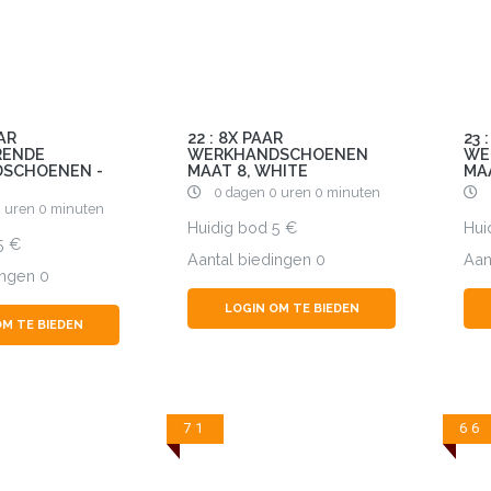
AAR
22 : 8X PAAR
23 
RENDE
WERKHANDSCHOENEN
WE
SCHOENEN -
MAAT 8, WHITE
MA
0 dagen 0 uren 0 minuten
 uren 0 minuten
Huidig bod
5
Hui
5
Aantal biedingen
0
Aan
ingen
0
LOGIN OM TE BIEDEN
OM TE BIEDEN
71
66