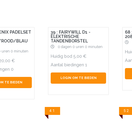
RENIX PADELSET
39 : FAIRYWILL D1 -
68
ELEKTRISCHE
20
/ROOD/BLAU
TANDENBORSTEL
0 dagen 0 uren 0 minuten
0 uren 0 minuten
Hui
Huidig bod
5,00
Aan
20,00
Aantal biedingen
1
ingen
0
LOGIN OM TE BIEDEN
OM TE BIEDEN
41
52