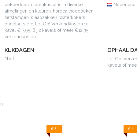
dekbedden, dierenkussens in diverse
Nederland
afmetingen en kleuren, horeca theedoeken,
fietslampen, slaapzakken, waterkokers,
padelsets etc. Let Op! Verzendkosten 1e
kavel € 7,95. Bij 2 kavels of meer €12,95
verzendkosten
KIJKDAGEN
OPHAAL DA
N.V.T.
Let Op! Verzen
kavels of mee
en
63
64