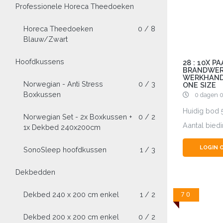
Professionele Horeca Theedoeken
Horeca Theedoeken
0 / 8
Blauw/Zwart
Hoofdkussens
28 : 10X P
BRANDWE
WERKHAND
Norwegian - Anti Stress
0 / 3
ONE SIZE
Boxkussen
0 dagen 0
Huidig bod
Norwegian Set - 2x Boxkussen +
0 / 2
Aantal bied
1x Dekbed 240x200cm
LOGIN 
SonoSleep hoofdkussen
1 / 3
Dekbedden
Dekbed 240 x 200 cm enkel
1 / 2
70
Dekbed 200 x 200 cm enkel
0 / 2