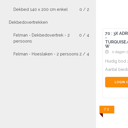
Dekbed 140 x 200 cm enkel
0 / 2
Dekbedovertrekken
70 : 3X AD
Felman - Dekbedovertrek - 2
0 / 4
-
persoons
TURQUISE
W
0 dagen 
Felman - Hoeslaken - 2 persoons
2 / 4
Huidig bod
Aantal bied
LOGIN 
73