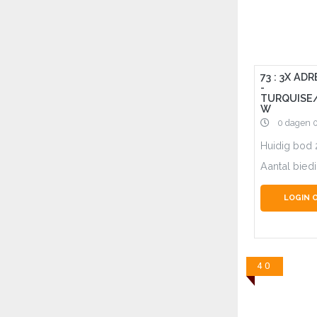
73 : 3X AD
-
TURQUISE
W
0 dagen 
Huidig bod
Aantal bied
LOGIN 
40