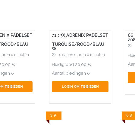
RENIX PADELSET
71 : 3X ADRENIX PADELSET
66
-
20
/ROOD/BLAU
TURQUISE/ROOD/BLAU
W
0 uren 0 minuten
0 dagen 0 uren 0 minuten
Hui
Aan
20,00
Huidig bod
20,00
ingen
0
Aantal biedingen
0
OM TE BIEDEN
LOGIN OM TE BIEDEN
39
68