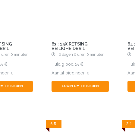
ETSING
63 : 15X RETSING
64 
BRIL
VEILIGHEIDBRIL
VEI
 uren 0 minuten
0 dagen 0 uren 0 minuten
15
Huidig bod
15
Hui
ingen
0
Aantal biedingen
0
Aan
OM TE BIEDEN
LOGIN OM TE BIEDEN
65
21