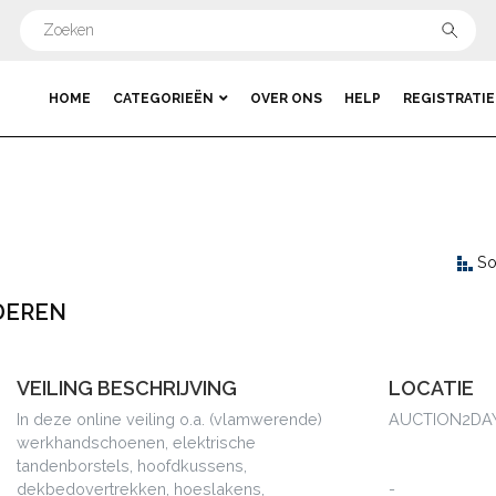
HOME
CATEGORIEËN
OVER ONS
HELP
REGISTRATIE
So
DEREN
VEILING BESCHRIJVING
LOCATIE
In deze online veiling o.a. (vlamwerende)
AUCTION2DA
werkhandschoenen, elektrische
tandenborstels, hoofdkussens,
dekbedovertrekken, hoeslakens,
-