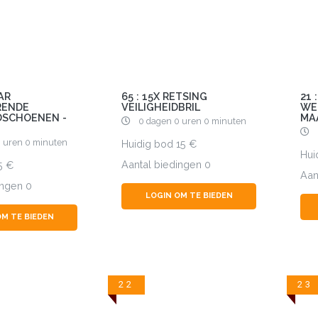
AAR
65 : 15X RETSING
21 
RENDE
VEILIGHEIDBRIL
WE
SCHOENEN -
MA
0 dagen 0 uren 0 minuten
 uren 0 minuten
Huidig bod
15
Hui
Aantal biedingen
0
5
Aan
ingen
0
LOGIN OM TE BIEDEN
OM TE BIEDEN
22
23