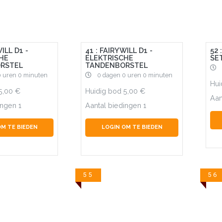
ILL D1 -
41 : FAIRYWILL D1 -
52
HE
ELEKTRISCHE
SET
RSTEL
TANDENBORSTEL
0 uren 0 minuten
0 dagen 0 uren 0 minuten
Hui
5,00
Huidig bod
5,00
Aan
ingen
1
Aantal biedingen
1
OM TE BIEDEN
LOGIN OM TE BIEDEN
55
56