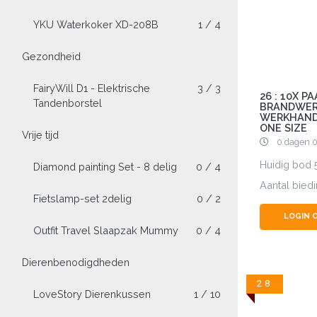
YKU Waterkoker XD-208B
1 / 4
Gezondheid
FairyWill D1 - Elektrische
3 / 3
26 : 10X P
Tandenborstel
BRANDWE
WERKHAND
ONE SIZE
Vrije tijd
0 dagen 0
Huidig bod
Diamond painting Set - 8 delig
0 / 4
Aantal bied
Fietslamp-set 2delig
0 / 2
LOGIN 
Outfit Travel Slaapzak Mummy
0 / 4
Dierenbenodigdheden
28
LoveStory Dierenkussen
1 / 10