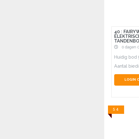
40 : FAIRYW
ELEKTRISC
TANDENBO
0 dagen 
Huidig bod
Aantal bied
LOGIN 
54