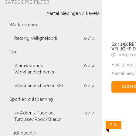
CATEGORIE FILTER
Aantal biedingen / kavels
Werkmaterieel
Retsing Veiligheidbril
0 / 4
62 : 15X R
VEILIGHEID
Tuin
0 dagen 0
Huidig bod
Vlamwerende
0 / 4
Werkhandschoenen
Aantal bied
Werkhandschoenen Wit
0 / 4
LOGIN 
Sport en ontspanning
3x Adrenix Padelset -
2 / 4
Turquise/Rood/Blauw
26
Huishoudelijk