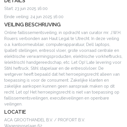
DETAILS
Start: 23 jun 2025 16:00
Einde veiling: 24 jun 2025 16:00
VEILING BESCHRIJVING
Online faillissementsveiling, in opdracht van curator mr. J.W.H.
Rouers verbonden aan Haut Legal te Utrecht. In deze veiling
o.a. kantoormeubilair, computerapparatuur, Dell laptops,
(pallet) stellingen, entresol vloer, grote voorraad centrale en
elektrische verwarmingsproducten, elektrische vorkheftrucks,
(elektrisch) handgereedschap, etc. Let Op! Late levering voor
Stihl heftruck, Stihl stapelaar en de entresolvloer. De
wetgever heeft bepaald dat het herroepingsrecht alleen van
toepassing is voor de consument. Zakelijke klanten en
zakelijke aankopen kunnen geen aanspraak maken op dit
recht. Let op! Het herroepingsrecht is niet van toepassing op
faillissementsveilingen, executieveilingen en openbare
veilingen.
LOCATIE
ACA GROOTHANDEL B.V. / PROFORT B.V.
Wageningselaan 62