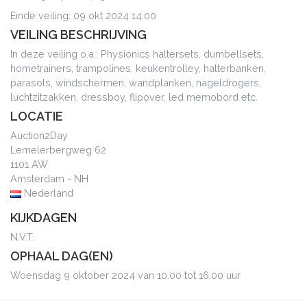
Einde veiling: 09 okt 2024 14:00
VEILING BESCHRIJVING
In deze veiling o.a.: Physionics haltersets, dumbellsets,
hometrainers, trampolines, keukentrolley, halterbanken,
parasols, windschermen, wandplanken, nageldrogers,
luchtzitzakken, dressboy, flipover, led memobord etc.
LOCATIE
Auction2Day
Lemelerbergweg 62
1101 AW
Amsterdam - NH
Nederland
KIJKDAGEN
N.V.T.
OPHAAL DAG(EN)
Woensdag 9 oktober 2024 van 10.00 tot 16.00 uur