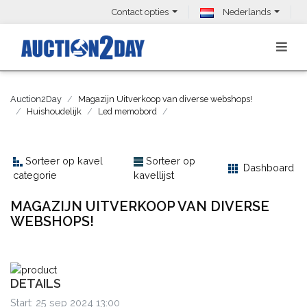
Contact opties
Nederlands
Auction2Day
Magazijn Uitverkoop van diverse webshops!
Huishoudelijk
Led memobord
Sorteer op kavel
Sorteer op
Dashboard
categorie
kavellijst
MAGAZIJN UITVERKOOP VAN DIVERSE
WEBSHOPS!
DETAILS
Start: 25 sep 2024 13:00