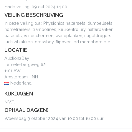
Einde veiling: 09 okt 2024 14:00
VEILING BESCHRIJVING
In deze veiling o.a.: Physionics haltersets, dumbellsets,
hometrainers, trampolines, keukentrolley, halterbanken,
parasols, windschermen, wandplanken, nageldrogers,
luchtzitzakken, dressboy, flipover, led memobord etc.
LOCATIE
Auction2Day
Lemelerbergweg 62
1101 AW
Amsterdam - NH
Nederland
KIJKDAGEN
N.V.T.
OPHAAL DAG(EN)
Woensdag 9 oktober 2024 van 10.00 tot 16.00 uur