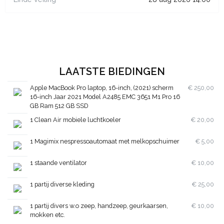
LAATSTE BIEDINGEN
Apple MacBook Pro laptop, 16-inch, (2021) scherm
€ 250,00
16-inch Jaar 2021 Model A2485 EMC 3651 M1 Pro 16
GB Ram 512 GB SSD
1 Clean Air mobiele luchtkoeler
€ 20,00
1 Magimix nespressoautomaat met melkopschuimer
€ 5,00
1 staande ventilator
€ 10,00
1 partij diverse kleding
€ 25,00
1 partij divers w.o zeep, handzeep, geurkaarsen,
€ 10,00
mokken etc.