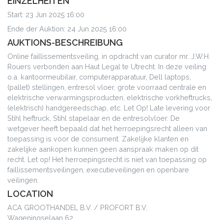
EINZELHEITEN
Start: 23 Jun 2025 16:00
Ende der Auktion: 24 Jun 2025 16:00
AUKTIONS-BESCHREIBUNG
Online faillissementsveiling, in opdracht van curator mr. J.W.H.
Rouers verbonden aan Haut Legal te Utrecht. In deze veiling
o.a. kantoormeubilair, computerapparatuur, Dell laptops,
(pallet) stellingen, entresol vloer, grote voorraad centrale en
elektrische verwarmingsproducten, elektrische vorkheftrucks,
(elektrisch) handgereedschap, etc. Let Op! Late levering voor
Stihl heftruck, Stihl stapelaar en de entresolvloer. De
wetgever heeft bepaald dat het herroepingsrecht alleen van
toepassing is voor de consument. Zakelijke klanten en
zakelijke aankopen kunnen geen aanspraak maken op dit
recht. Let op! Het herroepingsrecht is niet van toepassing op
faillissementsveilingen, executieveilingen en openbare
veilingen.
LOCATION
ACA GROOTHANDEL B.V. / PROFORT B.V.
Wageningselaan 62