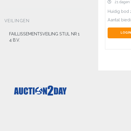
21 dagen
Huidig bod
Aantal bied
VEILINGEN
LOGIN
FAILLISSEMENTSVEILING STIJL NR
1
4 B.V.