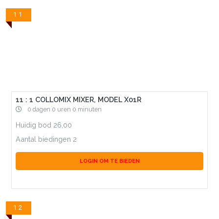
11
11 : 1 COLLOMIX MIXER, MODEL X01R
0 dagen 0 uren 0 minuten
Huidig bod
26,00
Aantal biedingen
2
LOGIN OM TE BIEDEN
12