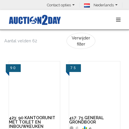
Contact opties
Nederlands
Verwijder
Aantal velden 62
filter
90
75
VIEW
VIEW
423: 90 KANTOORUNIT
417: 75 GENERAL
MET TOILET EN
GRONDBOOR
INBOUWKEUKEN